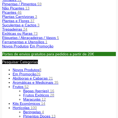
Pimentas / Pimentos
59
Não Picantes
13
Picantes
46
Plantas Carnívoras
3
Plantas e Flores
37
Suculentas e Cactos
3
Trepadeiras
24
Exóticas ou Raras
73
Etiquetas / Abraçadeiras / Vasos
5
Ferramentas e Utensílios
1
Novos Produtos
Em Promoção
Portes de envios gratuitos para pedidos a partir de 20€
Pesquisar Categorias
Novos Produtos
8
Em Promoção
26
Abóboras e Cabaças
21
Aromáticas e Medicinais
35
Frutos
52
Bagas (berries)
16
Frutos Exóticos
28
Maracujás
12
Kits Económicos
14
Hortícolas
100
Beringelas
4
Pimentos Doces
13