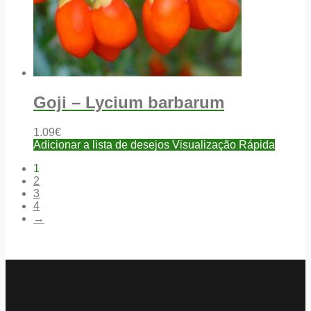
Goji – Lycium barbarum
1.09
€
Adicionar a lista de desejos
Visualização Rápida
1
2
3
4
→