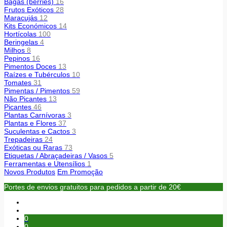
Bagas (berries)
16
Frutos Exóticos
28
Maracujás
12
Kits Económicos
14
Hortícolas
100
Beringelas
4
Milhos
8
Pepinos
16
Pimentos Doces
13
Raízes e Tubérculos
10
Tomates
31
Pimentas / Pimentos
59
Não Picantes
13
Picantes
46
Plantas Carnívoras
3
Plantas e Flores
37
Suculentas e Cactos
3
Trepadeiras
24
Exóticas ou Raras
73
Etiquetas / Abraçadeiras / Vasos
5
Ferramentas e Utensílios
1
Novos Produtos
Em Promoção
Portes de envios gratuitos para pedidos a partir de 20€
0
0