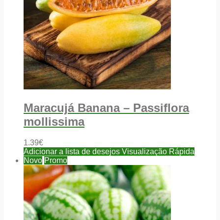
Maracujá Banana – Passiflora
mollissima
1.39
€
Adicionar a lista de desejos
Visualização Rápida
Novo
Promo