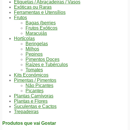
Etiquetas / Abraçadeiras / Vasos
Exóticas ou Raras
Ferramentas e Utensílios
Frutos
Bagas (berries
Frutos Exóticos
Maracujás
Hortícolas
Beringelas
Milhos
Pepinos
Pimentos Doces
Raízes e Tubérculos
Tomates
Kits Económicos
Pimentas / Pimentos
Não Picantes
Picantes
Plantas Carnívoras
Plantas e Flores
Suculentas e Cactos
Trepadeiras
Produtos que vai Gostar