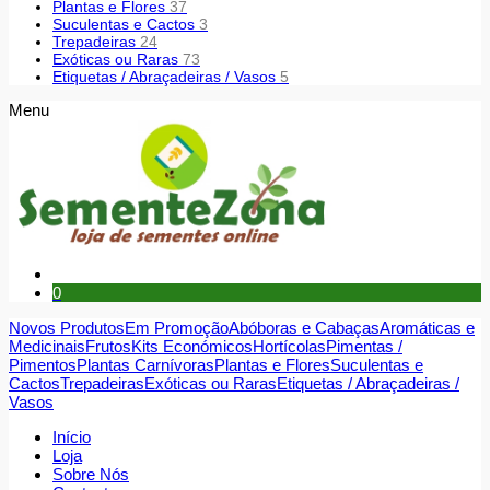
Plantas e Flores
37
Suculentas e Cactos
3
Trepadeiras
24
Exóticas ou Raras
73
Etiquetas / Abraçadeiras / Vasos
5
Menu
0
Novos Produtos
Em Promoção
Abóboras e Cabaças
Aromáticas e
Medicinais
Frutos
Kits Económicos
Hortícolas
Pimentas /
Pimentos
Plantas Carnívoras
Plantas e Flores
Suculentas e
Cactos
Trepadeiras
Exóticas ou Raras
Etiquetas / Abraçadeiras /
Vasos
Início
Loja
Sobre Nós