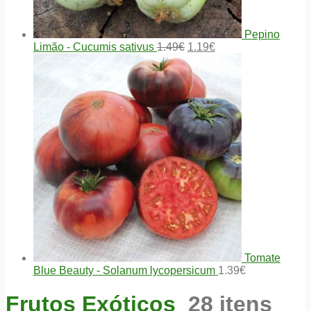
Pepino
Limão - Cucumis sativus
1.49
€
1.19
€
Tomate
Blue Beauty - Solanum lycopersicum
1.39
€
Frutos Exóticos
28 itens