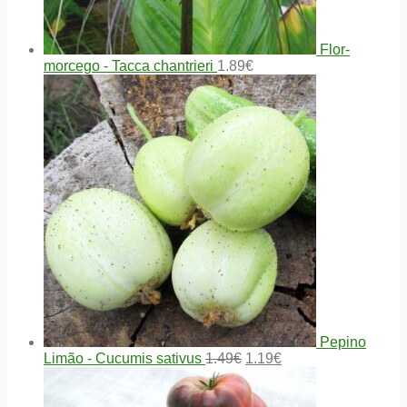
Flor-
morcego - Tacca chantrieri
1.89
€
Pepino
Limão - Cucumis sativus
1.49
€
1.19
€