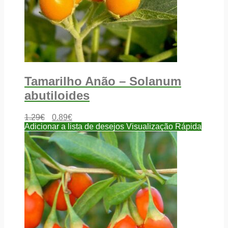
Tamarilho Anão – Solanum
abutiloides
1.29
€
0.89
€
Adicionar a lista de desejos
Visualização Rápida