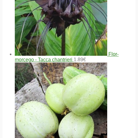
Flor-
morcego - Tacca chantrieri
1.89
€