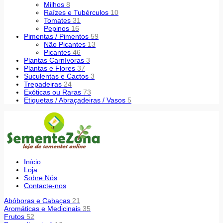
Milhos
8
Raízes e Tubérculos
10
Tomates
31
Pepinos
16
Pimentas / Pimentos
59
Não Picantes
13
Picantes
46
Plantas Carnívoras
3
Plantas e Flores
37
Suculentas e Cactos
3
Trepadeiras
24
Exóticas ou Raras
73
Etiquetas / Abraçadeiras / Vasos
5
Início
Loja
Sobre Nós
Contacte-nos
Abóboras e Cabaças
21
Aromáticas e Medicinais
35
Frutos
52