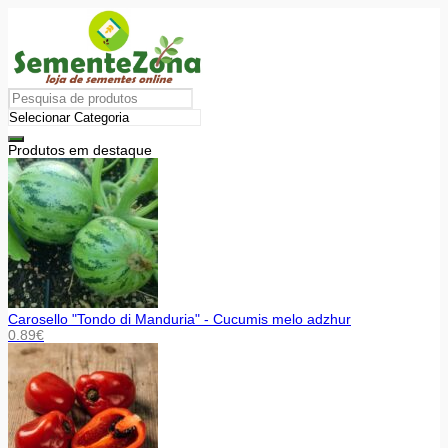
Produtos em destaque
Carosello "Tondo di Manduria" - Cucumis melo adzhur
0.89
€