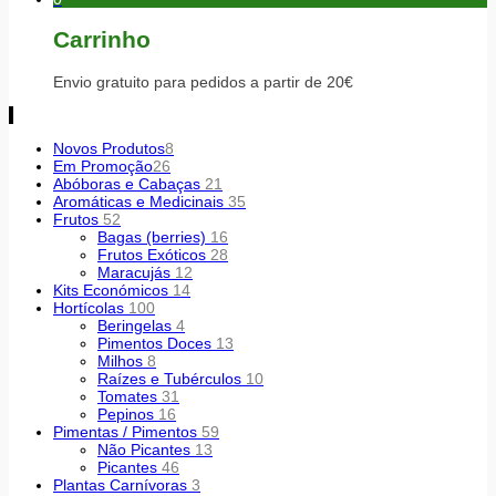
Carrinho
Envio gratuito para pedidos a partir de 20€
Novos Produtos
8
Em Promoção
26
Abóboras e Cabaças
21
Aromáticas e Medicinais
35
Frutos
52
Bagas (berries)
16
Frutos Exóticos
28
Maracujás
12
Kits Económicos
14
Hortícolas
100
Beringelas
4
Pimentos Doces
13
Milhos
8
Raízes e Tubérculos
10
Tomates
31
Pepinos
16
Pimentas / Pimentos
59
Não Picantes
13
Picantes
46
Plantas Carnívoras
3