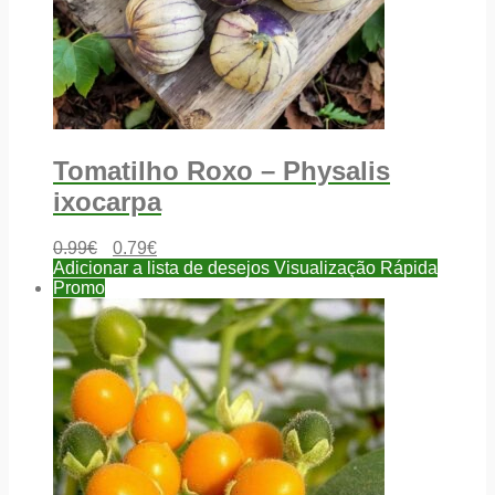
Tomatilho Roxo – Physalis
ixocarpa
0.99
€
0.79
€
Adicionar a lista de desejos
Visualização Rápida
Promo