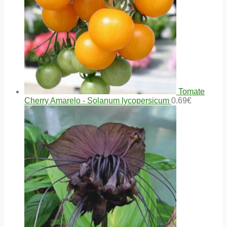
Tomate
Cherry Amarelo - Solanum lycopersicum
0.69
€