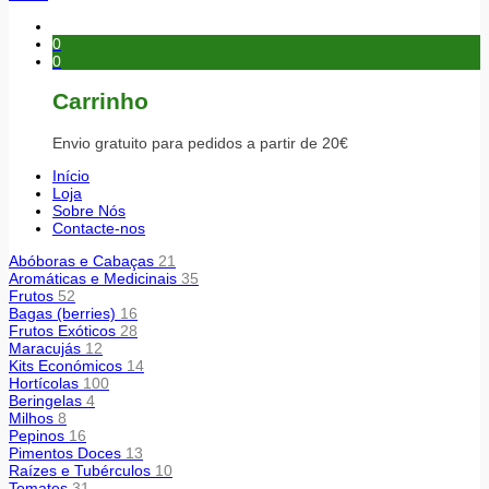
0
0
Carrinho
Envio gratuito para pedidos a partir de 20€
Início
Loja
Sobre Nós
Contacte-nos
Abóboras e Cabaças
21
Aromáticas e Medicinais
35
Frutos
52
Bagas (berries)
16
Frutos Exóticos
28
Maracujás
12
Kits Económicos
14
Hortícolas
100
Beringelas
4
Milhos
8
Pepinos
16
Pimentos Doces
13
Raízes e Tubérculos
10
Tomates
31