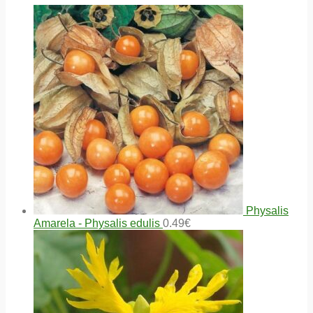
Physalis
Amarela - Physalis edulis
0.49
€