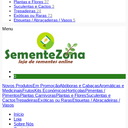
Plantas e Flores
37
Suculentas e Cactos
3
Trepadeiras
24
Exóticas ou Raras
73
Etiquetas / Abraçadeiras / Vasos
5
Menu
0
Novos Produtos
Em Promoção
Abóboras e Cabaças
Aromáticas e
Medicinais
Frutos
Kits Económicos
Hortícolas
Pimentas /
Pimentos
Plantas Carnívoras
Plantas e Flores
Suculentas e
Cactos
Trepadeiras
Exóticas ou Raras
Etiquetas / Abraçadeiras /
Vasos
Início
Loja
Sobre Nós