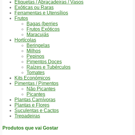
Etiquetas / Abraçadeiras / Vasos
Exóticas ou Raras
Ferramentas e Utensílios
Frutos
Bagas (berries
Frutos Exóticos
Maracujás
Hortícolas
Beringelas
Milhos
Pepinos
Pimentos Doces
Raízes e Tubérculos
Tomates
Kits Económicos
Pimentas / Pimentos
Não Picantes
Picantes
Plantas Carnívoras
Plantas e Flores
Suculentas e Cactos
Trepadeiras
Produtos que vai Gostar