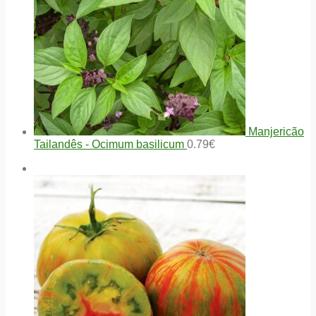
Manjericão
Tailandês - Ocimum basilicum
0.79
€