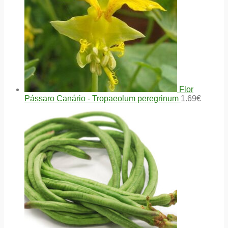
Flor
Pássaro Canário - Tropaeolum peregrinum
1.69
€