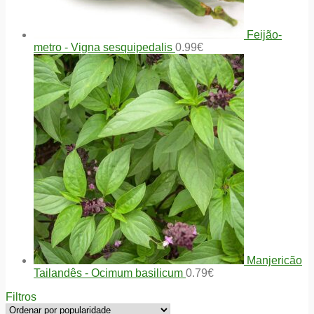
Feijão-
metro - Vigna sesquipedalis
0.99
€
Manjericão
Tailandês - Ocimum basilicum
0.79
€
Filtros