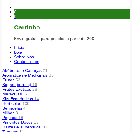
0
0
Carrinho
Envio gratuito para pedidos a partir de 20€
Início
Loja
Sobre Nós
Contacte-nos
Abóboras e Cabaças
21
Aromáticas e Medicinais
35
Frutos
52
Bagas (berries)
16
Frutos Exóticos
28
Maracujás
12
Kits Económicos
14
Hortícolas
100
Beringelas
4
Milhos
8
Pepinos
16
Pimentos Doces
13
Raízes e Tubérculos
10
Tomates
31