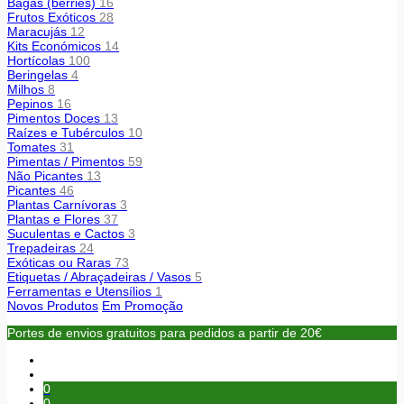
Bagas (berries)
16
Frutos Exóticos
28
Maracujás
12
Kits Económicos
14
Hortícolas
100
Beringelas
4
Milhos
8
Pepinos
16
Pimentos Doces
13
Raízes e Tubérculos
10
Tomates
31
Pimentas / Pimentos
59
Não Picantes
13
Picantes
46
Plantas Carnívoras
3
Plantas e Flores
37
Suculentas e Cactos
3
Trepadeiras
24
Exóticas ou Raras
73
Etiquetas / Abraçadeiras / Vasos
5
Ferramentas e Utensílios
1
Novos Produtos
Em Promoção
Portes de envios gratuitos para pedidos a partir de 20€
0
0