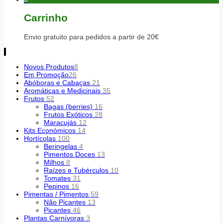
Carrinho
Envio gratuito para pedidos a partir de 20€
Novos Produtos
8
Em Promoção
26
Abóboras e Cabaças
21
Aromáticas e Medicinais
35
Frutos
52
Bagas (berries)
16
Frutos Exóticos
28
Maracujás
12
Kits Económicos
14
Hortícolas
100
Beringelas
4
Pimentos Doces
13
Milhos
8
Raízes e Tubérculos
10
Tomates
31
Pepinos
16
Pimentas / Pimentos
59
Não Picantes
13
Picantes
46
Plantas Carnívoras
3