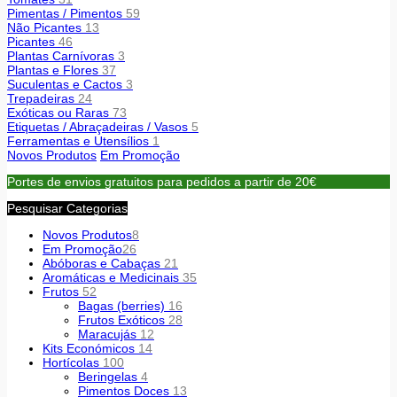
Pimentas / Pimentos
59
Não Picantes
13
Picantes
46
Plantas Carnívoras
3
Plantas e Flores
37
Suculentas e Cactos
3
Trepadeiras
24
Exóticas ou Raras
73
Etiquetas / Abraçadeiras / Vasos
5
Ferramentas e Utensílios
1
Novos Produtos
Em Promoção
Portes de envios gratuitos para pedidos a partir de 20€
Pesquisar Categorias
Novos Produtos
8
Em Promoção
26
Abóboras e Cabaças
21
Aromáticas e Medicinais
35
Frutos
52
Bagas (berries)
16
Frutos Exóticos
28
Maracujás
12
Kits Económicos
14
Hortícolas
100
Beringelas
4
Pimentos Doces
13