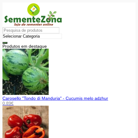
Produtos em destaque
Carosello "Tondo di Manduria" - Cucumis melo adzhur
0.89
€