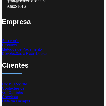
geral@sementezona.pt
938021016
Empresa
Sobre nós
Produtos
Métodos de Pagamento
Devoluções e Reembolsos
Clientes
Login / Registo
Contacte-nos
Ver Carrinho
Checkout
Lista de Desejos