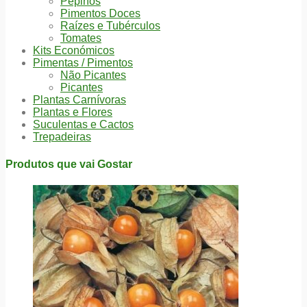
Pepinos
Pimentos Doces
Raízes e Tubérculos
Tomates
Kits Económicos
Pimentas / Pimentos
Não Picantes
Picantes
Plantas Carnívoras
Plantas e Flores
Suculentas e Cactos
Trepadeiras
Produtos que vai Gostar