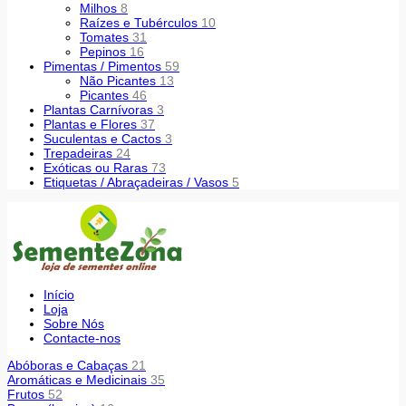
Milhos
8
Raízes e Tubérculos
10
Tomates
31
Pepinos
16
Pimentas / Pimentos
59
Não Picantes
13
Picantes
46
Plantas Carnívoras
3
Plantas e Flores
37
Suculentas e Cactos
3
Trepadeiras
24
Exóticas ou Raras
73
Etiquetas / Abraçadeiras / Vasos
5
Início
Loja
Sobre Nós
Contacte-nos
Abóboras e Cabaças
21
Aromáticas e Medicinais
35
Frutos
52