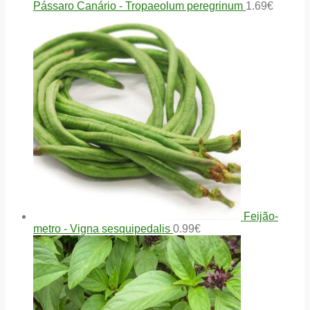
Pássaro Canário - Tropaeolum peregrinum
1.69
€
Feijão-
metro - Vigna sesquipedalis
0.99
€