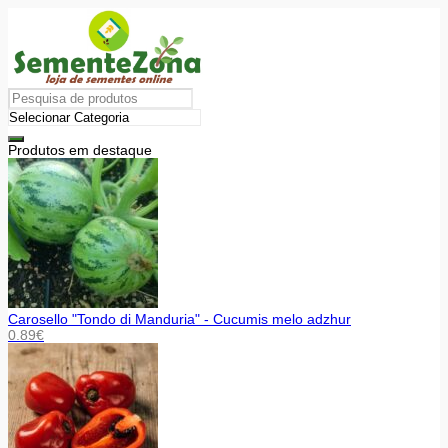
Produtos em destaque
Carosello "Tondo di Manduria" - Cucumis melo adzhur
0.89
€