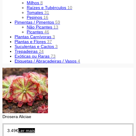
Milhos
8
Raízes e Tubérculos
10
Tomates
31
Pepinos
16
Pimentas / Pimentos
59
Não Picantes
13
Picantes
46
Plantas Carnívoras
3
Plantas e Flores
37
Suculentas e Cactos
3
Trepadeiras
24
Exóticas ou Raras
73
Etiquetas / Abraçadeiras / Vasos
4
Drosera Aliciae
3.49
€
Ler mais