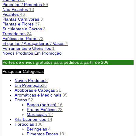
Pimentas / Pimentos
59
Não Picantes
13
Picantes
46
Plantas Carnívoras
3
Plantas e Flores
37
Suculentas e Cactos
3
Trepadeiras
24
Exóticas ou Raras
73
Etiquetas / Abraçadeiras / Vasos
4
Ferramentas e Utensílios
1
Novos Produtos
Em Promoção
Portes de envios gratuitos para pedidos a partir de 20€
Pesquisar Categorias
Novos Produtos
8
Em Promoção
26
Abóboras e Cabaças
21
Aromáticas e Medicinais
35
Frutos
52
Bagas (berries)
16
Frutos Exóticos
28
Maracujás
12
Kits Económicos
14
Hortícolas
100
Beringelas
4
Pimentos Doces
13