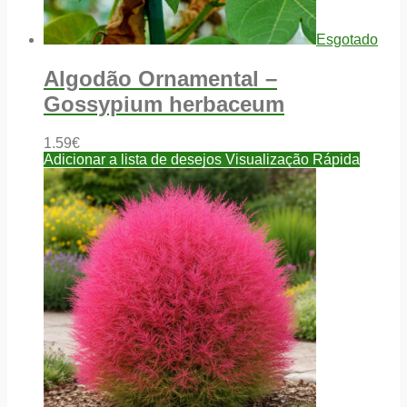
Esgotado
Algodão Ornamental –
Gossypium herbaceum
1.59
€
Adicionar a lista de desejos
Visualização Rápida