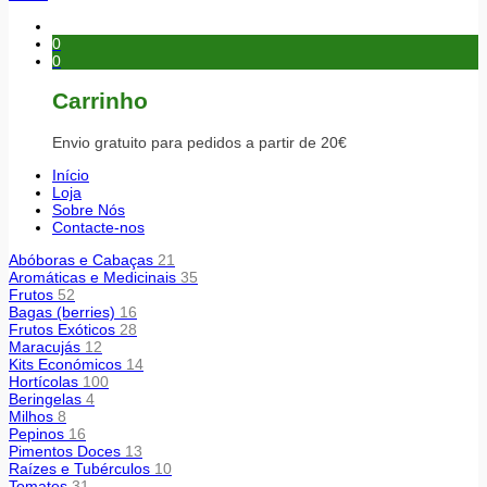
0
0
Carrinho
Envio gratuito para pedidos a partir de 20€
Início
Loja
Sobre Nós
Contacte-nos
Abóboras e Cabaças
21
Aromáticas e Medicinais
35
Frutos
52
Bagas (berries)
16
Frutos Exóticos
28
Maracujás
12
Kits Económicos
14
Hortícolas
100
Beringelas
4
Milhos
8
Pepinos
16
Pimentos Doces
13
Raízes e Tubérculos
10
Tomates
31