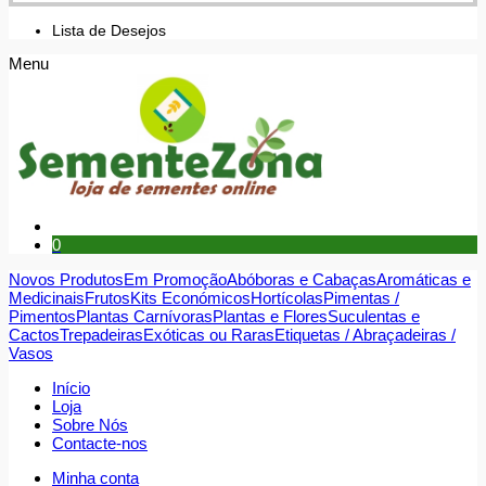
Lista de Desejos
Menu
0
Novos Produtos
Em Promoção
Abóboras e Cabaças
Aromáticas e
Medicinais
Frutos
Kits Económicos
Hortícolas
Pimentas /
Pimentos
Plantas Carnívoras
Plantas e Flores
Suculentas e
Cactos
Trepadeiras
Exóticas ou Raras
Etiquetas / Abraçadeiras /
Vasos
Início
Loja
Sobre Nós
Contacte-nos
Minha conta