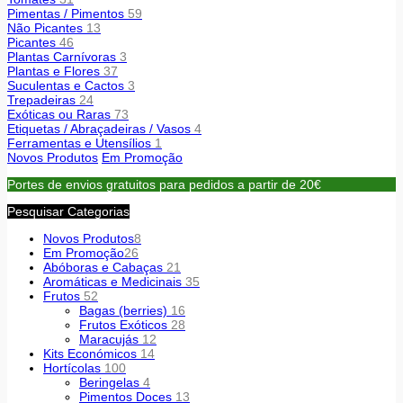
Pimentas / Pimentos
59
Não Picantes
13
Picantes
46
Plantas Carnívoras
3
Plantas e Flores
37
Suculentas e Cactos
3
Trepadeiras
24
Exóticas ou Raras
73
Etiquetas / Abraçadeiras / Vasos
4
Ferramentas e Utensílios
1
Novos Produtos
Em Promoção
Portes de envios gratuitos para pedidos a partir de 20€
Pesquisar Categorias
Novos Produtos
8
Em Promoção
26
Abóboras e Cabaças
21
Aromáticas e Medicinais
35
Frutos
52
Bagas (berries)
16
Frutos Exóticos
28
Maracujás
12
Kits Económicos
14
Hortícolas
100
Beringelas
4
Pimentos Doces
13