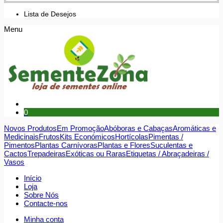
Lista de Desejos
Menu
0
Novos Produtos
Em Promoção
Abóboras e Cabaças
Aromáticas e
Medicinais
Frutos
Kits Económicos
Hortícolas
Pimentas /
Pimentos
Plantas Carnívoras
Plantas e Flores
Suculentas e
Cactos
Trepadeiras
Exóticas ou Raras
Etiquetas / Abraçadeiras /
Vasos
Início
Loja
Sobre Nós
Contacte-nos
Minha conta