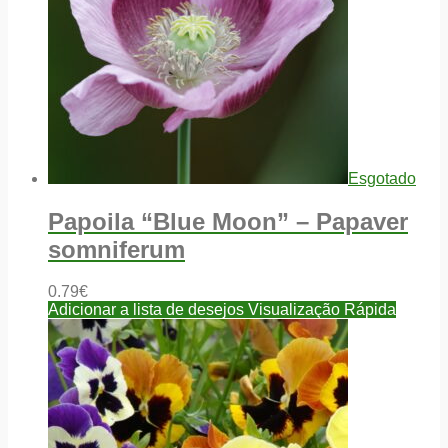
Esgotado
Papoila “Blue Moon” – Papaver
somniferum
0.79
€
Adicionar a lista de desejos
Visualização Rápida