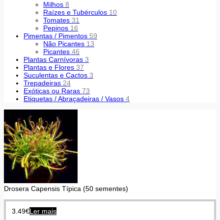
Milhos
8
Raízes e Tubérculos
10
Tomates
31
Pepinos
16
Pimentas / Pimentos
59
Não Picantes
13
Picantes
46
Plantas Carnívoras
3
Plantas e Flores
37
Suculentas e Cactos
3
Trepadeiras
24
Exóticas ou Raras
73
Etiquetas / Abraçadeiras / Vasos
4
Drosera Capensis Típica (50 sementes)
3.49
€
Ler mais