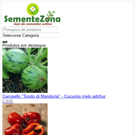
Produtos em destaque
Carosello "Tondo di Manduria" - Cucumis melo adzhur
0.89
€