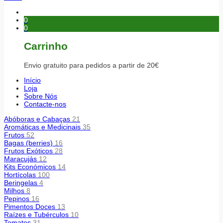
0
0
Carrinho
Envio gratuito para pedidos a partir de 20€
Início
Loja
Sobre Nós
Contacte-nos
Abóboras e Cabaças
21
Aromáticas e Medicinais
35
Frutos
52
Bagas (berries)
16
Frutos Exóticos
28
Maracujás
12
Kits Económicos
14
Hortícolas
100
Beringelas
4
Milhos
8
Pepinos
16
Pimentos Doces
13
Raízes e Tubérculos
10
Tomates
31