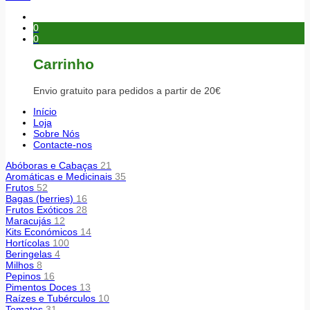
0
0
Carrinho
Envio gratuito para pedidos a partir de 20€
Início
Loja
Sobre Nós
Contacte-nos
Abóboras e Cabaças
21
Aromáticas e Medicinais
35
Frutos
52
Bagas (berries)
16
Frutos Exóticos
28
Maracujás
12
Kits Económicos
14
Hortícolas
100
Beringelas
4
Milhos
8
Pepinos
16
Pimentos Doces
13
Raízes e Tubérculos
10
Tomates
31