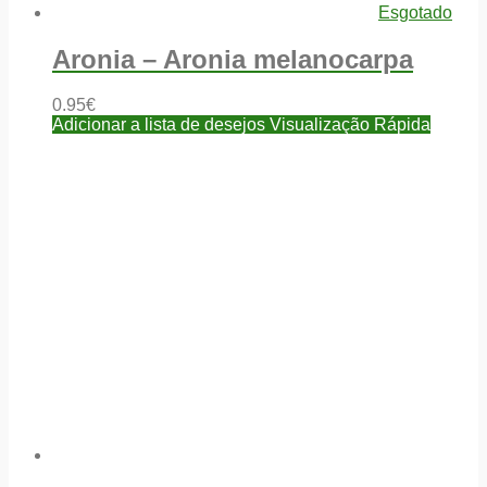
Esgotado
Aronia – Aronia melanocarpa
0.95
€
Adicionar a lista de desejos
Visualização Rápida