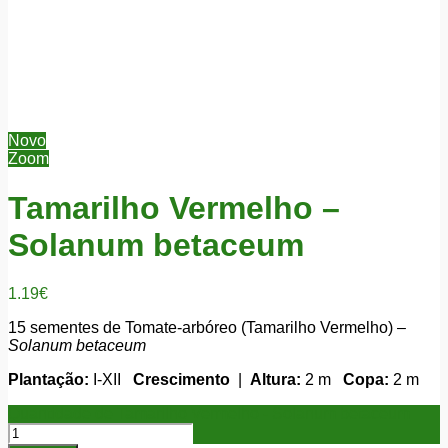
Novo
Zoom
Tamarilho Vermelho –
Solanum betaceum
1.19
€
15 sementes de Tomate-arbóreo (Tamarilho Vermelho) –
Solanum betaceum
Plantação:
I-XII
Crescimento
|
Altura:
2 m
Copa:
2 m
Quantidade de Tamarilho Vermelho - Solanum betaceum