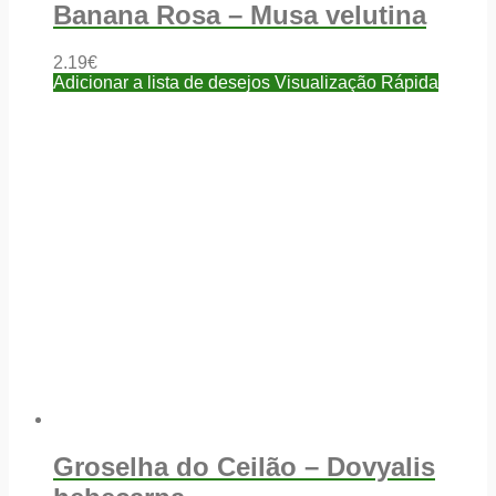
Banana Rosa – Musa velutina
2.19
€
Adicionar a lista de desejos
Visualização Rápida
Groselha do Ceilão – Dovyalis