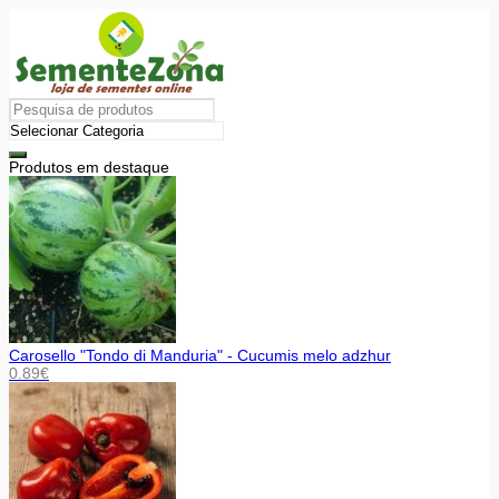
Produtos em destaque
Carosello "Tondo di Manduria" - Cucumis melo adzhur
0.89
€