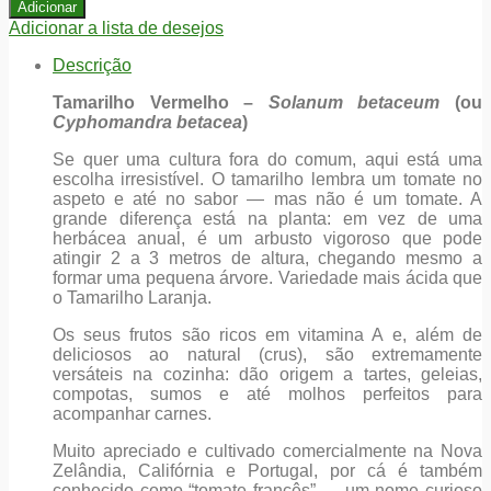
Adicionar
Adicionar a lista de desejos
Descrição
Tamarilho Vermelho –
Solanum betaceum
(ou
Cyphomandra betacea
)
Se quer uma cultura fora do comum, aqui está uma
escolha irresistível. O tamarilho lembra um tomate no
aspeto e até no sabor — mas não é um tomate. A
grande diferença está na planta: em vez de uma
herbácea anual, é um arbusto vigoroso que pode
atingir 2 a 3 metros de altura, chegando mesmo a
formar uma pequena árvore. Variedade mais ácida que
o Tamarilho Laranja.
Os seus frutos são ricos em vitamina A e, além de
deliciosos ao natural (crus), são extremamente
versáteis na cozinha: dão origem a tartes, geleias,
compotas, sumos e até molhos perfeitos para
acompanhar carnes.
Muito apreciado e cultivado comercialmente na Nova
Zelândia, Califórnia e Portugal, por cá é também
conhecido como “tomate francês” — um nome curioso