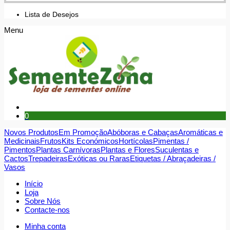
Lista de Desejos
Menu
0
Novos Produtos
Em Promoção
Abóboras e Cabaças
Aromáticas e
Medicinais
Frutos
Kits Económicos
Hortícolas
Pimentas /
Pimentos
Plantas Carnívoras
Plantas e Flores
Suculentas e
Cactos
Trepadeiras
Exóticas ou Raras
Etiquetas / Abraçadeiras /
Vasos
Início
Loja
Sobre Nós
Contacte-nos
Minha conta