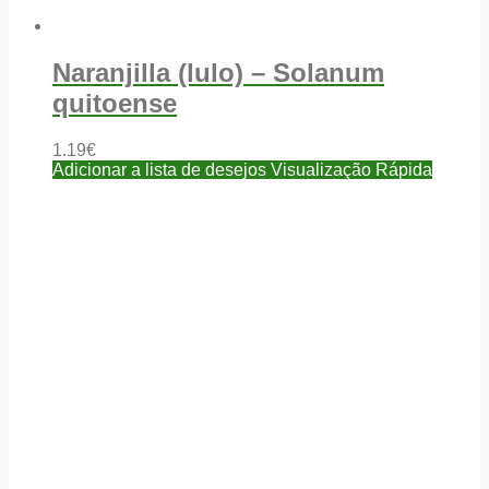
Naranjilla (lulo) – Solanum
quitoense
1.19
€
Adicionar a lista de desejos
Visualização Rápida