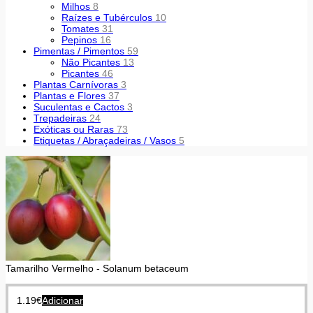
Milhos
8
Raízes e Tubérculos
10
Tomates
31
Pepinos
16
Pimentas / Pimentos
59
Não Picantes
13
Picantes
46
Plantas Carnívoras
3
Plantas e Flores
37
Suculentas e Cactos
3
Trepadeiras
24
Exóticas ou Raras
73
Etiquetas / Abraçadeiras / Vasos
5
Tamarilho Vermelho - Solanum betaceum
1.19
€
Adicionar