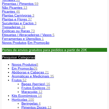
Pimentas / Pimentos
59
Não Picantes
13
Picantes
46
Plantas Carnívoras
3
Plantas e Flores
37
Suculentas e Cactos
3
Trepadeiras
24
Exóticas ou Raras
73
Etiquetas / Abraçadeiras / Vasos
5
Ferramentas e Utensílios
1
Novos Produtos
Em Promoção
Portes de envios gratuitos para pedidos a partir de 20€
Pesquisar Categorias
Novos Produtos
8
Em Promoção
26
Abóboras e Cabaças
21
Aromáticas e Medicinais
35
Frutos
52
Bagas (berries)
16
Frutos Exóticos
28
Maracujás
12
Kits Económicos
14
Hortícolas
100
Beringelas
4
Pimentos Doces
13